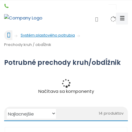
c
z
☰
V
y
Ú
h
Systém plastového potrubia
v
l
Prechody kruh / obdĺžnik
o
e
d
d
n
Potrubné prechody kruh/obdĺžnik
a
á
t
s
t
r
Načítava sa komponenty
a
n
a
Ř
14
produktov
a
O
T
R
z
b
a
i
e