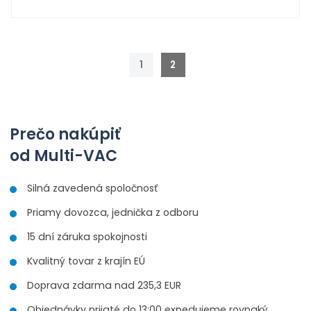
n
ě
ý
í
n
š
ž
i
i
i
t
t
t
p
1
2
m
m
o
n
n
č
o
o
ž
e
ž
s
s
t
Prečo nakúpiť
t
t
v
v
od Multi-VAC
í
í
Silná zavedená spoločnosť
Priamy dovozca, jednička z odboru
15 dní záruka spokojnosti
Kvalitný tovar z krajín EÚ
Doprava zdarma nad 235,3 EUR
Objednávky prijaté do 13:00 expedujeme rovnaký