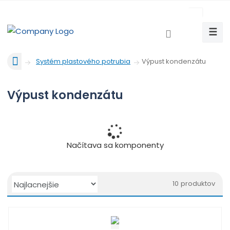
c
z
☰
V
y
Ú
h
Výpust kondenzátu
Systém plastového potrubia
v
l
o
e
Výpust kondenzátu
d
d
n
a
á
t
s
t
Načítava sa komponenty
r
a
n
Ř
a
10
produktov
a
O
T
R
z
b
a
i
e
r
b
a
n