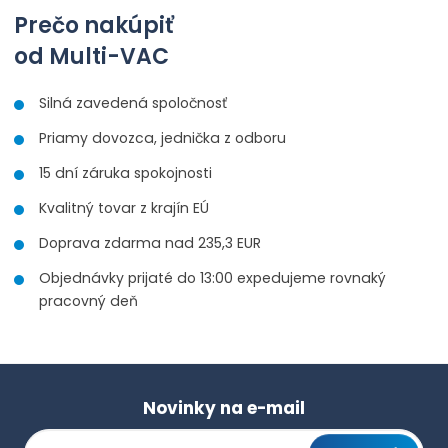
t
t
t
Prečo nakúpiť
p
m
m
o
n
od Multi-VAC
n
č
o
o
ž
e
ž
Silná zavedená spoločnosť
s
s
t
t
t
Priamy dovozca, jednička z odboru
v
v
í
í
15 dní záruka spokojnosti
Kvalitný tovar z krajín EÚ
Doprava zdarma nad 235,3 EUR
Objednávky prijaté do 13:00 expedujeme rovnaký
pracovný deň
Novinky na e-mail