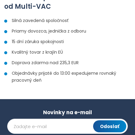
o
n
od Multi-VAC
n
č
o
o
ž
e
ž
Silná zavedená spoločnosť
s
s
t
t
t
Priamy dovozca, jednička z odboru
v
v
í
í
15 dní záruka spokojnosti
Kvalitný tovar z krajín EÚ
Doprava zdarma nad 235,3 EUR
Objednávky prijaté do 13:00 expedujeme rovnaký
pracovný deň
Novinky na e-mail
Odoslať