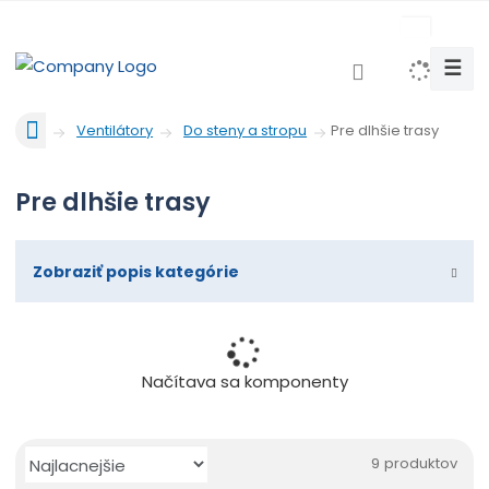
c
z
☰
V
y
Ú
h
Pre dlhšie trasy
Ventilátory
Do steny a stropu
v
l
o
e
Pre dlhšie trasy
d
d
n
a
á
t
s
Zobraziť popis kategórie
t
r
a
n
Načítava sa komponenty
a
Ř
9
produktov
a