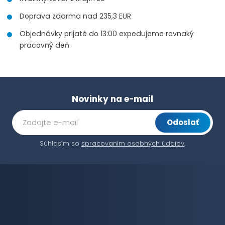
Doprava zdarma nad 235,3 EUR
Objednávky prijaté do 13:00 expedujeme rovnaký
pracovný deň
Novinky na e-mail
Odoslať
Súhlasím so
spracovaním osobných údajov
.