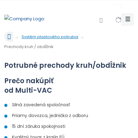
c
z
☰
V
y
Ú
h
Systém plastového potrubia
v
l
Prechody kruh / obdĺžnik
o
e
d
d
n
Potrubné prechody kruh/obdĺžnik
a
á
t
s
Prečo nakúpiť
t
od Multi-VAC
r
a
n
Silná zavedená spoločnosť
a
Priamy dovozca, jednička z odboru
15 dní záruka spokojnosti
Kvalitný tovar z krajín EÚ