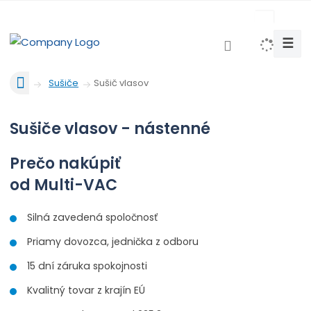
c
z
☰
V
y
Ú
h
Sušič vlasov
Sušiče
v
l
o
e
Sušiče vlasov - nástenné
d
d
n
a
á
Prečo nakúpiť
t
s
od Multi-VAC
t
r
a
Silná zavedená spoločnosť
n
Priamy dovozca, jednička z odboru
a
15 dní záruka spokojnosti
Kvalitný tovar z krajín EÚ