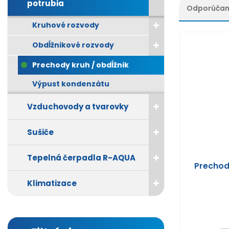
potrubia
Odporúča
Kruhové rozvody
Ř
a
Obdĺžnikové rozvody
z
e
Prechody kruh / obdĺžnik
n
í
Výpust kondenzátu
p
r
Vzduchovody a tvarovky
o
d
Sušiče
u
k
Tepelná čerpadla R-AQUA
t
Prechod
ů
Klimatizace