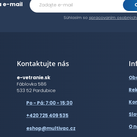
a e-mail
Súhlasím so
spracovaním osobných
Kontaktujte nás
In
e-vetranie.sk
Ob
Fáblovka 586
Re
533 52 Pardubice
Ko
Po - Pá: 7:00 - 15:30
Slo
+420 725 409 535
O 
eshop@multivac.cz