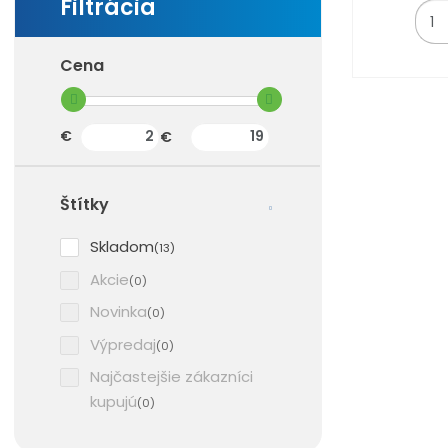
Z
m
ě
Cena
n
i
t
(sk) Min. hodnota
(sk) Max. hodnota
€
€
p
o
č
Štítky
e
t
Skladom
(13)
Akcie
(0)
Novinka
(0)
Výpredaj
(0)
Najčastejšie zákazníci
kupujú
(0)