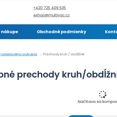
+420 725 409 535
eshop@multivac.cz
 nákupe
Obchodné podmienky
Kont
Prechody kruh / obdĺžnik
m plastového potrubia
bné prechody kruh/obdĺžn
Načítava sa kompo