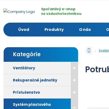
Spoľahlivý e-shop
so vzduchotechnikou
Úvod
Produkty
O nás
O
Ú
Systé
Kategórie
v
o
d
Potru
Ventilátory
n
á
Rekuperačné jednotky
s
t
r
Príslušenstvo
a
n
Systém plastového
a