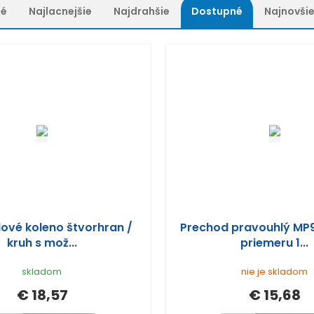
né
Najlacnejšie
Najdrahšie
Dostupné
Najnovši
ové koleno štvorhran /
Prechod pravouhlý MP
kruh s mož...
priemeru 1...
skladom
nie je skladom
€ 18,57
€ 15,68