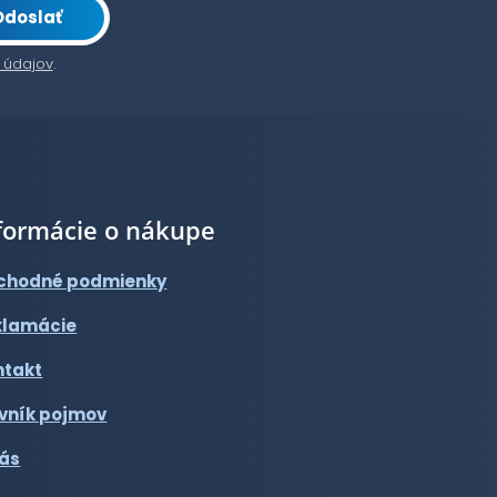
Odoslať
 údajov
.
formácie o nákupe
chodné podmienky
klamácie
ntakt
vník pojmov
nás