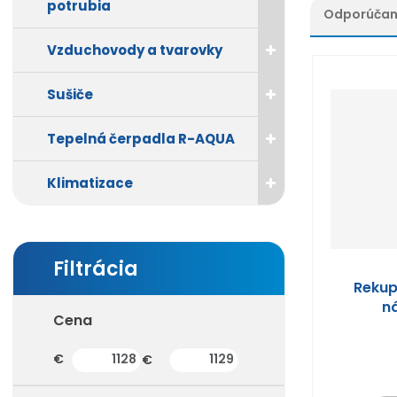
potrubia
Odporúča
Ř
Vzduchovody a tvarovky
a
z
Sušiče
e
n
Tepelná čerpadla R-AQUA
í
p
r
Klimatizace
o
d
u
k
t
Rekup
ů
n
Cena
(sk) Min. hodnota
(sk) Max. hodnota
€
€