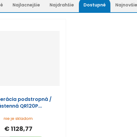
né
Najlacnejšie
Najdrahšie
Dostupné
Najnovši
erácia podstropná /
ástenná QR120P...
nie je skladom
€ 1128,77