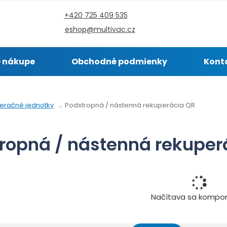
+420 725 409 535
eshop@multivac.cz
 nákupe
Obchodné podmienky
Kont
Podstropná / nástenná rekuperácia QR
eračné jednotky
ropná / nástenná rekuper
Načítava sa kompo