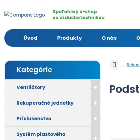
Spoľahlivý e-shop
so vzduchotechnikou
Úvod
Produkty
O nás
O
Ú
Rekup
Kategórie
v
o
d
Podst
Ventilátory
n
á
Rekuperačné jednotky
s
t
r
Príslušenstvo
a
n
Systém plastového
a