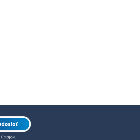
Odoslať
 údajov
.