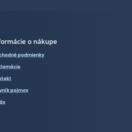
formácie o nákupe
chodné podmienky
klamácie
ntakt
vník pojmov
nás