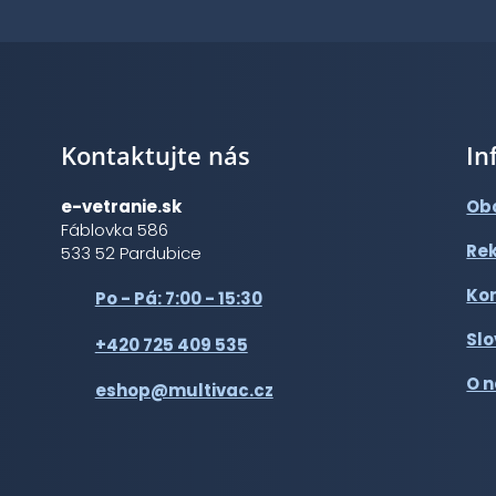
Kontaktujte nás
In
e-vetranie.sk
Ob
Fáblovka 586
Re
533 52 Pardubice
Ko
Po - Pá: 7:00 - 15:30
Slo
+420 725 409 535
O 
eshop@multivac.cz