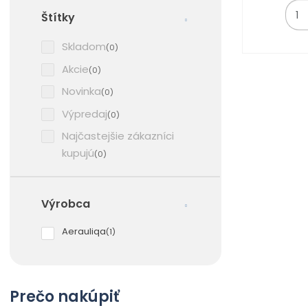
Z
Štítky
m
ě
Skladom
(0)
n
i
Akcie
(0)
t
Novinka
(0)
p
o
Výpredaj
(0)
č
Najčastejšie zákazníci
e
kupujú
(0)
t
Výrobca
Aerauliqa
(1)
Prečo nakúpiť