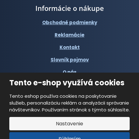
Informácie o nákupe
Obchodné podmienky
Reklamácie
Kontakt
Slovník pojmov
O nás
Tento e-shop využívá cookies
Tento eshop používa cookies na poskytovanie
služieb, personalizáciu reklám a analyzácii správanie
návštevníkov. Používaním stránok s týmto súhlasíte.
© 2026, Multi-VAC spol. s r.o.
Nastavenie
Vyrobila
Súhlasím