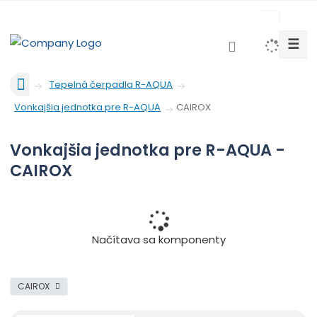
c
z
☰
V
y
Ú
h
Tepelná čerpadla R-AQUA
v
l
CAIROX
Vonkajšia jednotka pre R-AQUA
o
e
d
d
n
Vonkajšia jednotka pre R-AQUA -
a
á
CAIROX
t
s
t
r
a
n
Načítava sa komponenty
a
CAIROX