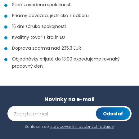
ž
e
ž
Silná zavedená spoločnosť
s
s
t
t
t
Priamy dovozca, jednička z odboru
v
v
í
í
15 dní záruka spokojnosti
Kvalitný tovar z krajín EÚ
Doprava zdarma nad 235,3 EUR
Objednávky prijaté do 13:00 expedujeme rovnaký
pracovný deň
Novinky na e-mail
Odoslať
Súhlasím so
spracovaním osobných údajov
.