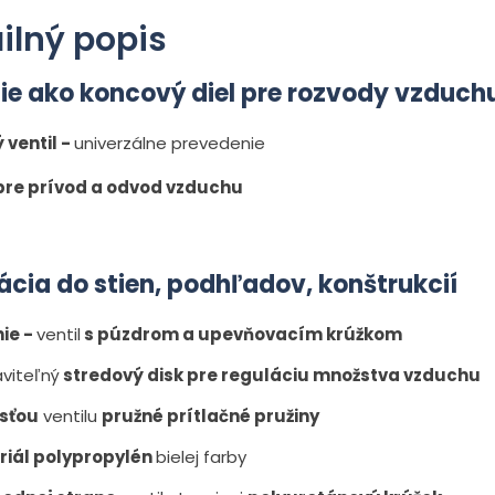
ilný popis
tie ako koncový diel pre rozvody vzduch
 ventil -
univerzálne prevedenie
re prívod a odvod vzduchu
lácia do stien, podhľadov, konštrukcií
ie -
ventil
s púzdrom a upevňovacím krúžkom
viteľný
stredový disk pre reguláciu množstva vzduchu
sťou
ventilu
pružné prítlačné pružiny
riál polypropylén
bielej farby