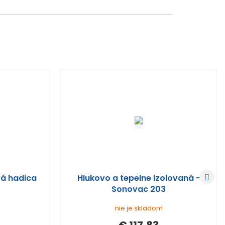
ď
vá hadica
Hlukovo a tepelne izolovaná -
a
Sonovac 203
l
nie je skladom
š
€ 117,83