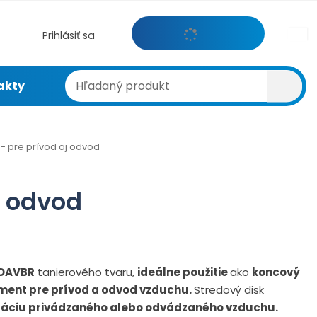
c
Prihlásiť sa
z
H
Vyhl
akty
ľ
a
d
a
 - pre prívod aj odvod
n
ý
p
j odvod
r
o
d
u
k
 DAVBR
tanierového tvaru,
ideálne použitie
ako
koncový
t
ement pre prívod a odvod vzduchu.
Stredový disk
áciu privádzaného alebo odvádzaného vzduchu.