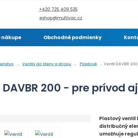
+420 725 409 535
eshop@multivac.cz
 nákupe
Obchodné podmienky
Kont
Ventil DAVBR 200
šenstvo
Ventily do steny a stropu
Plastové
l DAVBR 200 - pre prívod a
Plastový ventil
distribučný el
umožňuje regul