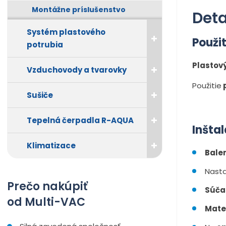
Montážne príslušenstvo
Deta
Systém plastového
Použi
potrubia
Plastový
Vzduchovody a tvarovky
Použitie
p
Sušiče
Tepelná čerpadla R-AQUA
Inšta
Klimatizace
Balen
Nasta
Prečo nakúpiť
Súča
od Multi-VAC
Mate