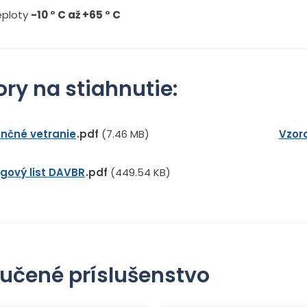
eploty
-10 ° C až +65 ° C
ry na stiahnutie:
nčné vetranie
pdf
(7.46 MB)
Vzoro
gový list DAVBR
pdf
(449.54 KB)
učené príslušenstvo