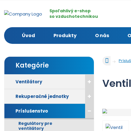
Spoľahlivý e-shop
so vzduchotechnikou
Úvod
Produkty
O nás
O
Ú
Príslu
Kategórie
v
o
d
Venti
Ventilátory
n
á
Rekuperačné jednotky
s
t
r
Príslušenstvo
a
Regulátory pre
n
ventilátory
a