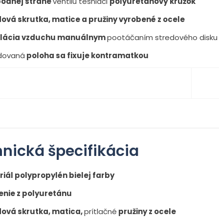
podnej strane
ventilu tesniaci
polyuretánový krúžok
ová skrutka, matice a pružiny vyrobené z ocele
lácia vzduchu manuálnym
pootáčaním stredového disku
dovaná
poloha sa fixuje kontramatkou
nická špecifikácia
iál polypropylén bielej farby
enie z polyuretánu
dová skrutka, matica,
prítlačné
pružiny z ocele