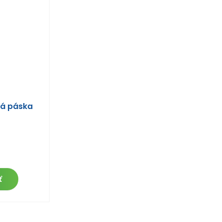
vá páska
ť