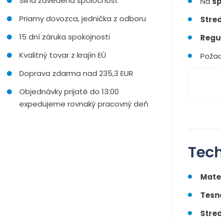
Silná zavedená spoločnosť
Na
s
Priamy dovozca, jednička z odboru
Stred
15 dní záruka spokojnosti
Regu
Kvalitný tovar z krajín EÚ
Poža
Doprava zdarma nad 235,3 EUR
Objednávky prijaté do 13:00
expedujeme rovnaký pracovný deň
Tech
Mater
Tesn
Stre