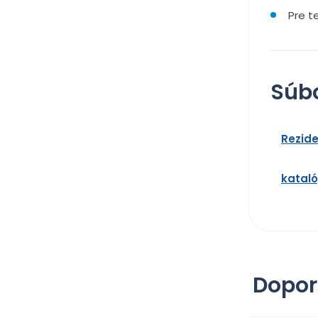
Pre t
Súbo
Rezide
kataló
Dopor