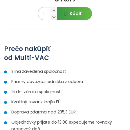
s
t
t
N
Z
v
v
Kúpiť
a
S
í
m
í
v
n
ě
ý
í
n
š
ž
i
i
i
t
t
t
Prečo nakúpiť
p
m
m
o
n
od Multi-VAC
n
č
o
o
ž
e
ž
Silná zavedená spoločnosť
s
s
t
t
t
Priamy dovozca, jednička z odboru
v
v
í
í
15 dní záruka spokojnosti
Kvalitný tovar z krajín EÚ
Doprava zdarma nad 235,3 EUR
Objednávky prijaté do 13:00 expedujeme rovnaký
pracovný deň