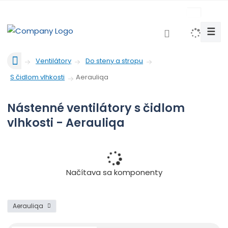
c
z
☰
V
y
Ú
h
Ventilátory
Do steny a stropu
v
l
Aerauliqa
S čidlom vlhkosti
o
e
d
d
n
Nástenné ventilátory s čidlom
a
á
vlhkosti - Aerauliqa
t
s
t
r
a
n
Načítava sa komponenty
a
Aerauliqa