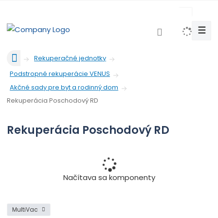
c
z
☰
V
y
Ú
h
Rekuperačné jednotky
v
l
Podstropné rekuperácie VENUS
o
e
d
Akčné sady pre byt a rodinný dom
d
n
Rekuperácia Poschodový RD
a
á
t
s
Rekuperácia Poschodový RD
t
r
a
n
a
Načítava sa komponenty
MultiVac