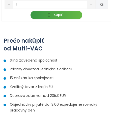
S
N
Z
Ks
n
a
m
í
v
ě
Kúpiť
ž
ý
n
i
š
i
t
i
t
m
t
p
n
m
Prečo nakúpiť
o
o
n
č
ž
o
od Multi-VAC
s
ž
e
t
s
t
Silná zavedená spoločnosť
v
t
í
v
Priamy dovozca, jednička z odboru
í
15 dní záruka spokojnosti
Kvalitný tovar z krajín EÚ
Doprava zdarma nad 235,3 EUR
Objednávky prijaté do 13:00 expedujeme rovnaký
pracovný deň