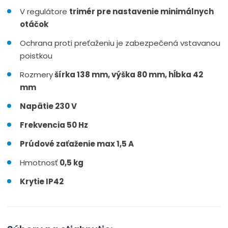
V regulátore
trimér pre nastavenie minimálnych
otáčok
Ochrana proti preťaženiu je zabezpečená vstavanou
poistkou
Rozmery
šírka 138 mm, výška 80 mm, hĺbka 42
mm
Napätie 230 V
Frekvencia 50 Hz
Prúdové zaťaženie max 1,5 A
Hmotnosť
0,5 kg
Krytie IP42