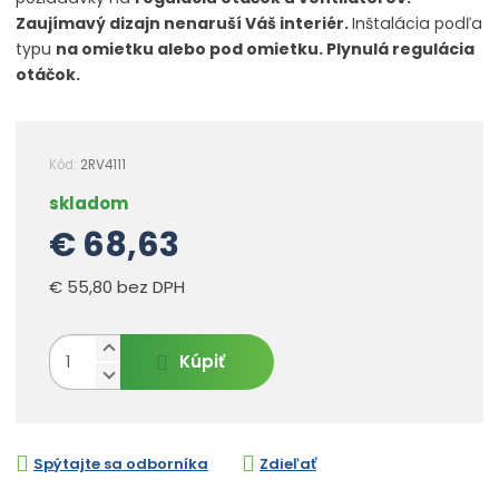
Zaujímavý dizajn nenaruší Váš interiér.
Inštalácia podľa
typu
na omietku alebo pod omietku. Plynulá regulácia
otáčok.
Kód:
2RV4111
skladom
€ 68,63
€ 55,80 bez DPH
N
Z
Kúpiť
a
m
S
v
n
ě
ý
í
n
š
ž
i
i
i
Spýtajte sa odborníka
Zdieľať
t
t
t
p