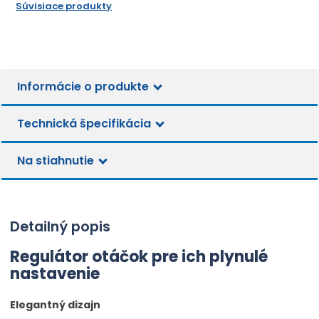
m
m
Súvisiace produkty
o
n
n
č
o
o
ž
e
ž
s
t
s
t
t
v
Informácie o produkte
v
í
í
Technická špecifikácia
Na stiahnutie
Detailný popis
Regulátor otáčok pre ich plynulé
nastavenie
Elegantný dizajn