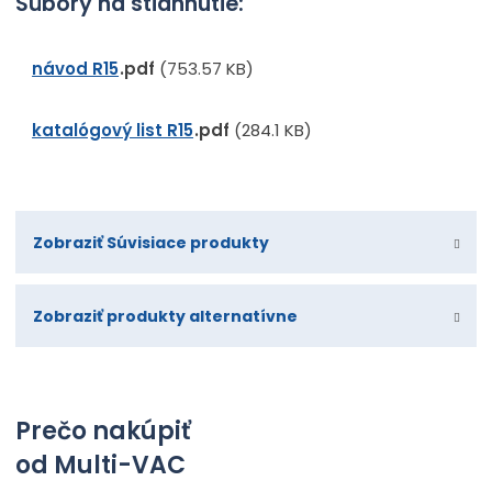
Súbory na stiahnutie:
návod R15
pdf
(753.57 KB)
katalógový list R15
pdf
(284.1 KB)
Zobraziť Súvisiace produkty
Zobraziť produkty alternatívne
Prečo nakúpiť
od Multi-VAC