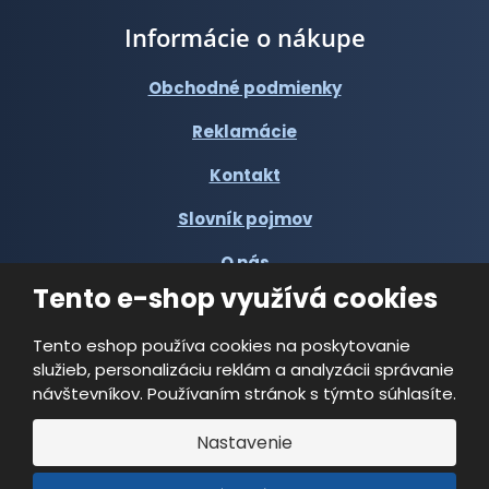
Informácie o nákupe
Obchodné podmienky
Reklamácie
Kontakt
Slovník pojmov
O nás
Tento e-shop využívá cookies
Tento eshop používa cookies na poskytovanie
služieb, personalizáciu reklám a analyzácii správanie
návštevníkov. Používaním stránok s týmto súhlasíte.
© 2026, Multi-VAC spol. s r.o.
Nastavenie
Vyrobila