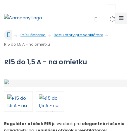
c
z
☰
V
y
Ú
h
Príslušenstvo
Regulátory pre ventilátory
v
l
R15 do 1,5 A - na omietku
o
e
d
d
n
R15 do 1,5 A - na omietku
a
á
t
s
t
r
a
n
a
Regulátor otáčok R15
je výrobok pre
elegantné riešenie
požiadavky na
reguláciu otáčok u ventilátorov.