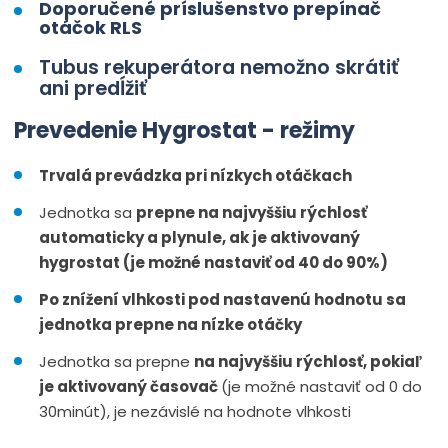
Doporučené
príslušenstvo
prepínač
otáčok
RLS
Tubus
rekuperátora
nemožno
skrátiť
ani
predĺžiť
Prevedenie
Hygrostat
- režimy
Trvalá prevádzka
pri nízkych
otáčkach
Jednotka
sa
prepne
na najvyššiu
rýchlosť
automaticky
a
plynule
,
ak je aktivovaný
hygrostat
(
je možné nastaviť od
40
do
90
%
)
Po znížení
vlhkosti
pod
nastavenú hodnotu
sa
jednotka
prepne
na
nízke otáčky
Jednotka
sa
prepne
na najvyššiu
rýchlosť,
pokiaľ
je aktivovaný
časovač
(
je možné nastaviť od
0
do
30minút
)
,
je nezávislé
na hodnote
vlhkosti