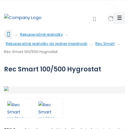
c
z
☰
V
y
Ú
h
Rekuperačné jednotky
v
l
Rekuperačné jednotky do jednej miestnosti
Rec Smart
o
e
d
Rec Smart 100/500 Hygrostat
d
n
a
á
Rec Smart 100/500 Hygrostat
t
s
t
r
a
n
a