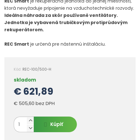
REC
Smart
je
rekuperačná jednotka
do
jednej miestnosti
,
ktorá nevyžaduje
pripojenie
na
vzduchotechnické
rozvody
.
Ideálna
náhrada
za
skôr používané
ventilátory
.
Jednotka je
vybavená
trubičkovým
protiprúdovým
rekuperátorom
.
REC
Smart
je určená
pre
nástennú
inštaláciu.
Kód:
REC-100/500-H
skladom
€ 621,89
€ 505,60 bez DPH
N
Z
Kúpiť
a
m
S
v
n
ě
ý