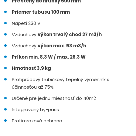
Pre
steny
do hrúbky
500
mm
Priemer
tubusu
100
mm
Napeti
230
V
Vzduchový
výkon
trvalý chod
27
m3
/
h
Vzduchový
výkon
max
.
53
m3
/
h
Príkon
min
.
8,3
W
/
max
.
28,3
W
Hmotnosť
3,9
kg
Protiprúdový
trubičkový
tepelný
výmenník
s
účinnosťou až
75
%
Určené
pre jednu
miestnosť do
40m2
Integrovaný
by
-
pass
Protimrazová
ochrana