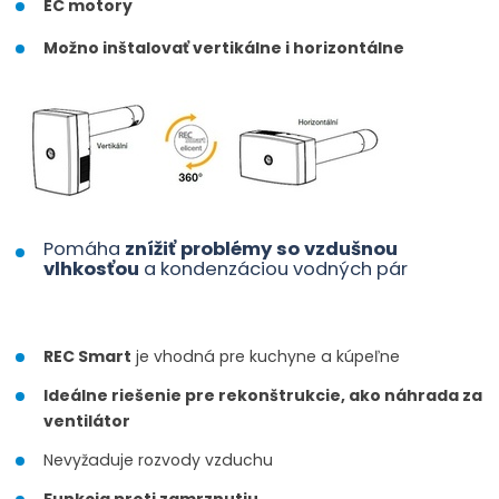
EC motory
Možno inštalovať
vertikálne i horizontálne
Pomáha
znížiť
problémy so
vzdušnou
vlhkosťou
a
kondenzáciou
vodných pár
REC
Smart
je vhodná
pre
kuchyne
a kúpeľne
Ideálne
riešenie
pre
rekonštrukcie
,
ako náhrada
za
ventilátor
Nevyžaduje
rozvody
vzduchu