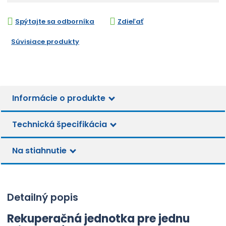
í
n
š
ž
i
i
i
Spýtajte sa odborníka
Zdieľať
t
t
t
p
m
m
Súvisiace produkty
o
n
n
č
o
o
ž
e
ž
s
t
s
t
t
v
Informácie o produkte
v
í
í
Technická špecifikácia
Na stiahnutie
Detailný popis
Rekuperačná jednotka
pre jednu