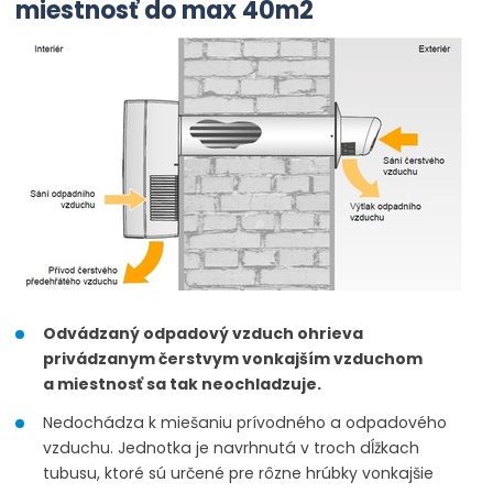
miestnosť do
max
40m2
Odvádzaný
odpadový vzduch
ohrieva
privádzanym
čerstvym
vonkajším vzduchom
a miestnosť
sa
tak
neochladzuje
.
Nedochádza
k
miešaniu
prívodného
a
odpadového
vzduchu
.
Jednotka je
navrhnutá
v troch
dĺžkach
tubusu
,
ktoré sú určené pre
rôzne hrúbky
vonkajšie