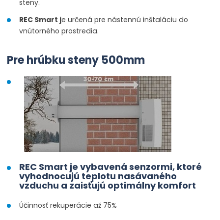
steny
.
REC
Smart
j
e určená
pre nástennú
inštaláciu
do
vnútorného
prostredia
.
Pre
hrúbku
steny
500mm
REC
Smart
je vybavená
senzormi
,
ktoré
vyhodnocujú
teplotu
nasávaného
vzduchu
a
zaisťujú
optimálny
komfort
Účinnosť
rekuperácie
až
75
%