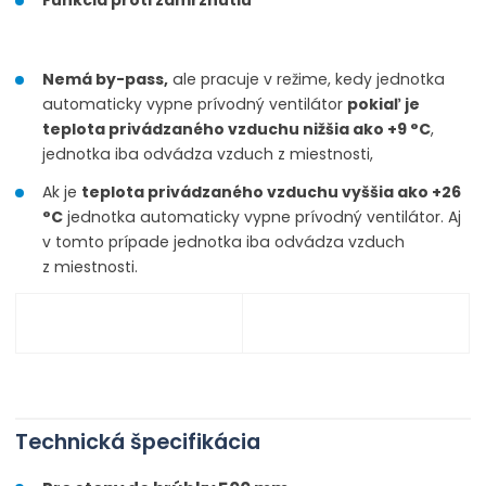
Funkcia
proti
zamrznutiu
Nemá
by
-
pass
,
ale pracuje
v
režime, kedy
jednotka
automaticky vypne
prívodný
ventilátor
pokiaľ je
teplota
privádzaného
vzduchu nižšia ako
+9
°
C
,
jednotka
iba
odvádza
vzduch
z miestnosti
,
Ak
je
teplota
privádzaného
vzduchu
vyššia ako
+26
°
C
jednotka
automaticky vypne
prívodný
ventilátor
.
Aj
v
tomto prípade
jednotka
iba
odvádza
vzduch
z miestnosti
.
Technická špecifikácia