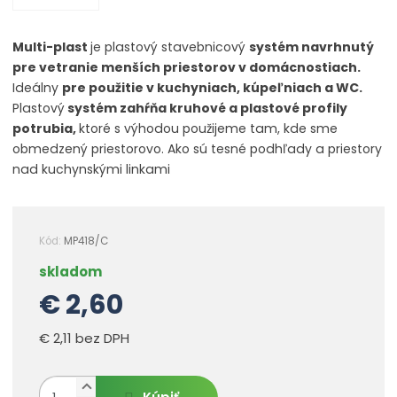
Multi-plast
je plastový stavebnicový
systém navrhnutý
pre vetranie menších priestorov v domácnostiach.
Ideálny
pre použitie v kuchyniach, kúpeľniach a WC.
Plastový
systém zahŕňa kruhové a plastové profily
potrubia,
ktoré s výhodou použijeme tam, kde sme
obmedzený priestorovo. Ako sú tesné podhľady a priestory
nad kuchynskými linkami
Kód:
MP418/C
skladom
€ 2,60
€ 2,11 bez DPH
N
Z