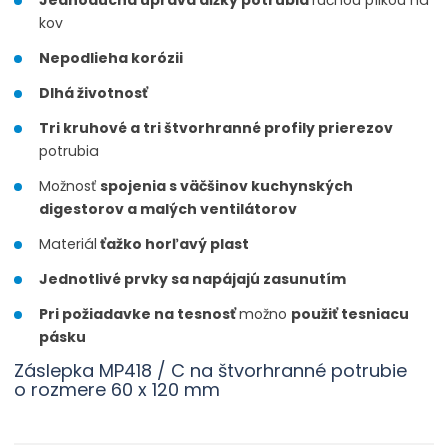
kov
Nepodlieha korózii
Dlhá životnosť
Tri kruhové a tri štvorhranné profily prierezov
potrubia
Možnosť
spojenia s väčšinov kuchynských
digestorov a malých ventilátorov
Materiál
ťažko horľavý plast
Jednotlivé prvky sa napájajú zasunutím
Pri požiadavke na tesnosť
možno
použiť tesniacu
pásku
Záslepka MP418 / C na štvorhranné potrubie
o rozmere 60 x 120 mm