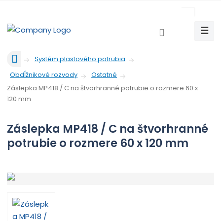
c
z
☰
V
y
Ú
h
Systém plastového potrubia
v
l
Obdĺžnikové rozvody
Ostatné
o
e
d
Záslepka MP418 / C na štvorhranné potrubie o rozmere 60 x
d
n
120 mm
a
á
t
s
Záslepka MP418 / C na štvorhranné
t
potrubie o rozmere 60 x 120 mm
r
a
n
a