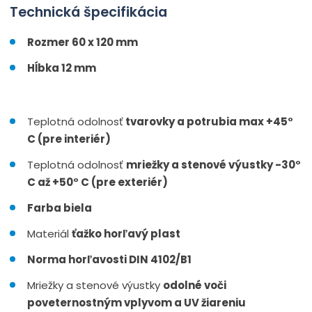
Technická špecifikácia
Rozmer 60 x 120 mm
Hĺbka 12 mm
Teplotná odolnosť
tvarovky a potrubia max +45°
C (pre interiér)
Teplotná odolnosť
mriežky a stenové výustky -30°
C až +50° C (pre exteriér)
Farba biela
Materiál
ťažko horľavý plast
Norma horľavosti DIN 4102/B1
Mriežky a stenové výustky
odolné voči
poveternostným vplyvom a UV žiareniu