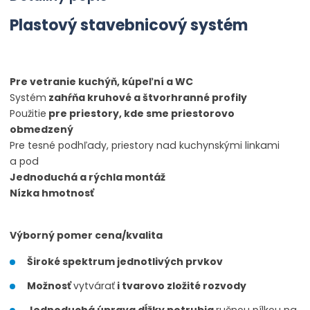
Plastový stavebnicový systém
Pre vetranie kuchýň, kúpeľní a WC
Systém
zahŕňa kruhové a štvorhranné profily
Použitie
pre priestory, kde sme priestorovo
obmedzený
Pre tesné podhľady, priestory nad kuchynskými linkami
a pod
Jednoduchá a rýchla montáž
Nízka hmotnosť
Výborný pomer cena/kvalita
Široké spektrum jednotlivých prvkov
Možnosť
vytvárať
i tvarovo zložité rozvody
Jednoduchá úprava dĺžky potrubia
ručnou pílkou na