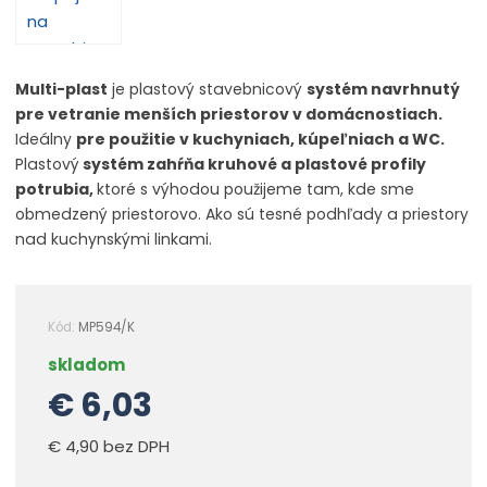
Multi-plast
je plastový stavebnicový
systém navrhnutý
pre vetranie menších priestorov v domácnostiach.
Ideálny
pre použitie v kuchyniach, kúpeľniach a WC.
Plastový
systém zahŕňa kruhové a plastové profily
potrubia,
ktoré s výhodou použijeme tam, kde sme
obmedzený priestorovo. Ako sú tesné podhľady a priestory
nad kuchynskými linkami.
Kód:
MP594/K
skladom
€ 6,03
€ 4,90 bez DPH