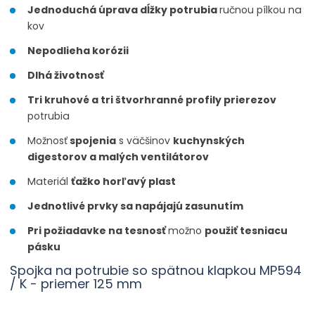
Jednoduchá úprava dĺžky potrubia
ručnou pílkou na
kov
Nepodlieha korózii
Dlhá životnosť
Tri kruhové a tri štvorhranné profily prierezov
potrubia
Možnosť
spojenia
s väčšinov
kuchynských
digestorov a malých ventilátorov
Materiál
ťažko horľavý plast
Jednotlivé prvky sa napájajú zasunutím
Pri požiadavke na tesnosť
možno
použiť tesniacu
pásku
Spojka na potrubie so spätnou klapkou MP594
/ K - priemer 125 mm