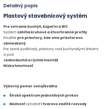
Detailný popis
Plastový stavebnicový systém
Pre vetranie kuchýň, kúpeľní a WC
Systém
zahŕňa kruhové a štvorhranné profily
Použitie
pre priestory, kde sme priestorovo
obmedzený
Pre tesné podhľady, priestory nad kuchynskými linkami
a pod
Jednoduchá a rýchla montáž
Nízka hmotnosť
Výborný pomer cena/kvalita
Široké spektrum jednotlivých prvkov
Možnosť
vytvárať
i tvarovo zložité rozvody