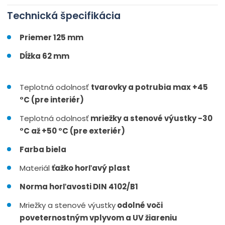
Technická špecifikácia
Priemer 125 mm
Dĺžka 62 mm
Teplotná odolnosť
tvarovky a potrubia max +45
°C (pre interiér)
Teplotná odolnosť
mriežky a stenové výustky -30
°C až +50 °C (pre exteriér)
Farba biela
Materiál
ťažko horľavý plast
Norma horľavosti DIN 4102/B1
Mriežky a stenové výustky
odolné voči
poveternostným vplyvom a UV žiareniu