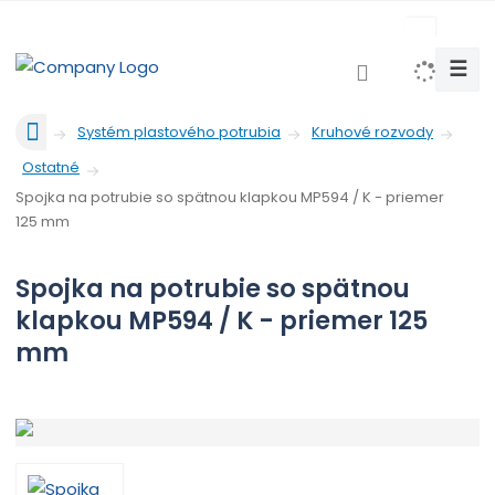
c
z
☰
V
y
Ú
h
Systém plastového potrubia
Kruhové rozvody
v
l
Ostatné
o
e
d
Spojka na potrubie so spätnou klapkou MP594 / K - priemer
d
n
125 mm
a
á
t
s
Spojka na potrubie so spätnou
t
klapkou MP594 / K - priemer 125
r
a
mm
n
a