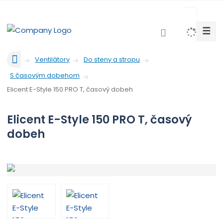
c
z
☰
V
y
Ú
h
Ventilátory
Do steny a stropu
v
l
S časovým dobehom
o
e
d
Elicent E-Style 150 PRO T, časový dobeh
d
n
a
á
Elicent E-Style 150 PRO T, časový
t
s
dobeh
t
r
a
n
a