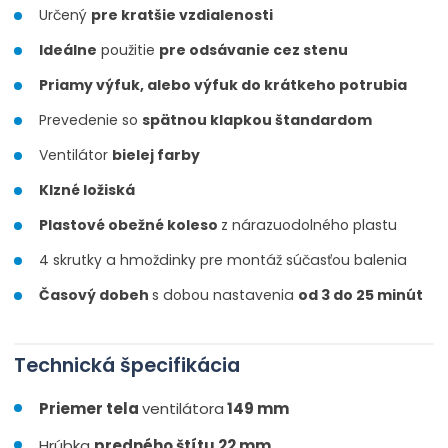
Určený
pre kratšie vzdialenosti
Ideálne
použitie
pre odsávanie cez stenu
Priamy výfuk, alebo výfuk do krátkeho potrubia
Prevedenie so
spätnou klapkou štandardom
Ventilátor
bielej farby
Klzné ložiská
Plastové obežné koleso
z nárazuodolného plastu
4 skrutky a hmoždinky pre montáž súčasťou balenia
Časový dobeh
s dobou nastavenia
od 3 do 25 minút
Technická špecifikácia
Priemer tela
ventilátora
149 mm
Hrúbka
predného štítu 22 mm