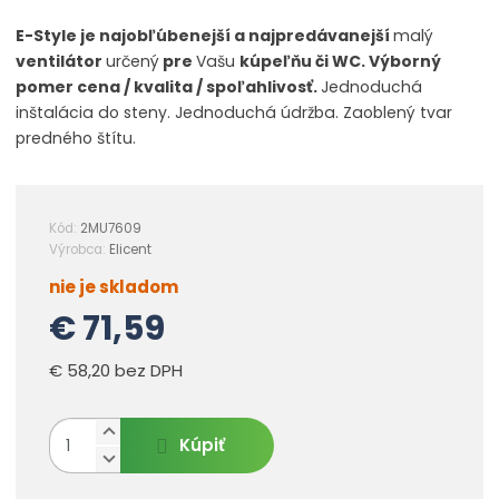
E-Style je najobľúbenejší a najpredávanejší
malý
ventilátor
určený
pre
Vašu
kúpeľňu či WC. Výborný
pomer cena / kvalita / spoľahlivosť.
Jednoduchá
inštalácia do steny. Jednoduchá údržba. Zaoblený tvar
predného štítu.
Kód:
2MU7609
K
Výrobca:
Elicent
ó
nie je skladom
d
v
€ 71,59
ý
r
€ 58,20 bez DPH
o
b
c
N
Z
u
Kúpiť
a
m
S
:
v
n
ě
8
ý