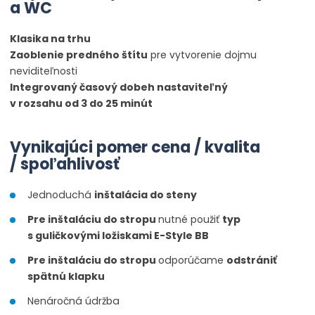
a WC
Klasika na trhu
Zaoblenie predného štítu
pre vytvorenie dojmu
neviditeľnosti
Integrovaný
časový
dobeh
nastaviteľný
v rozsahu
od
3
do
25
minút
Vynikajúci pomer cena / kvalita
/ spoľahlivosť
Jednoduchá
inštalácia do steny
Pre inštaláciu do stropu
nutné použiť
typ
s guličkovými ložiskami E-Style BB
Pre inštaláciu do stropu
odporúčame
odstrániť
spätnú klapku
Nenáročná údržba