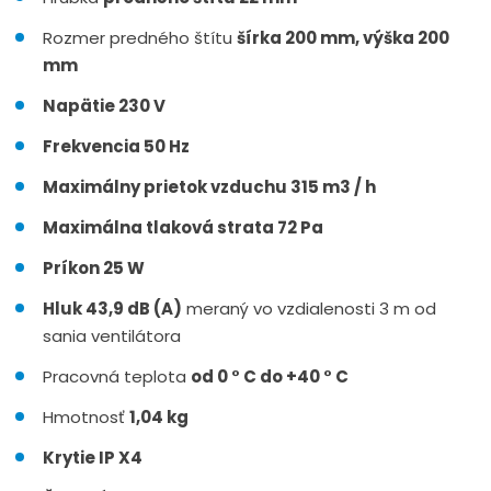
Rozmer predného štítu
šírka 200 mm, výška 200
mm
Napätie 230 V
Frekvencia 50 Hz
Maximálny prietok vzduchu 315 m3 / h
Maximálna tlaková strata 72 Pa
Príkon 25 W
Hluk 43,9 dB (A)
meraný vo vzdialenosti 3 m od
sania ventilátora
Pracovná teplota
od 0 ° C do +40 ° C
Hmotnosť
1,04 kg
Krytie IP X4