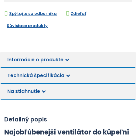
í
n
0
š
ž
1
i
i
i
6
Spýtajte sa odborníka
Zdieľať
t
t
t
5
p
m
m
1
Súvisiace produkty
o
n
n
0
č
o
0
o
ž
e
3
ž
s
0
t
s
t
6
t
v
8
Informácie o produkte
v
2
í
í
Technická špecifikácia
Na stiahnutie
Detailný popis
Najobľúbenejší ventilátor do kúpeľní