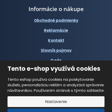
Informácie o nákupe
Obchodné podmienky
Reklamácie
Kontakt
Slovník pojmov
O nás
Tento e-shop využívá cookies
Tento eshop používa cookies na poskytovanie
služieb, personalizáciu reklám a analyzácii správanie
návštevníkov. Používaním stránok s týmto súhlasíte.
© 2026, Multi-VAC spol. s r.o.
Nastavenie
Vyrobila