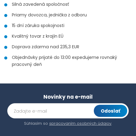
t
s
t
Silná zavedená spoločnosť
v
t
í
v
Priamy dovozca, jednička z odboru
í
15 dní záruka spokojnosti
Kvalitný tovar z krajín EÚ
Doprava zdarma nad 235,3 EUR
Objednávky prijaté do 13:00 expedujeme rovnaký
pracovný deň
Novinky na e-mail
Odoslať
Súhlasím so
spracovaním osobných údajov
.