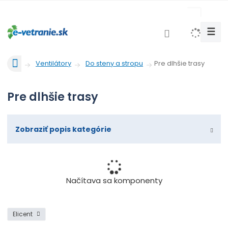
c
z
☰
V
y
h
Ú
Pre dlhšie trasy
Ventilátory
Do steny a stropu
l
v
o
e
Pre dlhšie trasy
d
d
n
a
á
t
s
Zobraziť popis kategórie
t
r
a
n
Načítava sa komponenty
a
Elicent