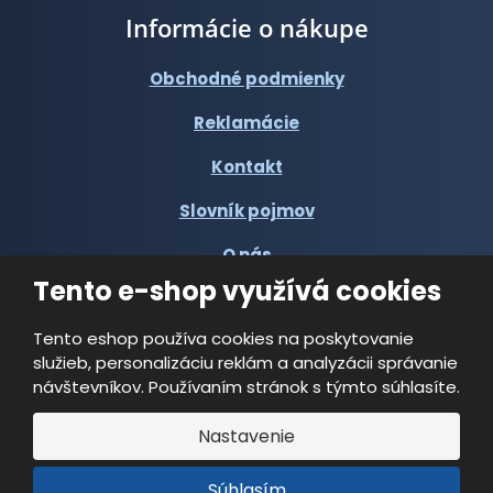
Informácie o nákupe
Obchodné podmienky
Reklamácie
Kontakt
Slovník pojmov
O nás
Tento e-shop využívá cookies
Tento eshop používa cookies na poskytovanie
služieb, personalizáciu reklám a analyzácii správanie
návštevníkov. Používaním stránok s týmto súhlasíte.
© 2026, Multi-VAC spol. s r.o.
Nastavenie
Vyrobila
Súhlasím