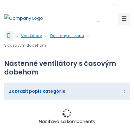
c
z
☰
V
y
Ú
h
Ventilátory
Do steny a stropu
v
l
S časovým dobehom
o
e
d
d
n
Nástenné ventilátory s časovým
a
á
dobehom
t
s
t
r
Zobraziť popis kategórie
a
n
a
Načítava sa komponenty