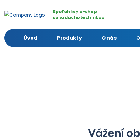
Spoľahlivý e-shop
so vzduchotechnikou
Úvod
Produkty
O nás
O
Vážení ob