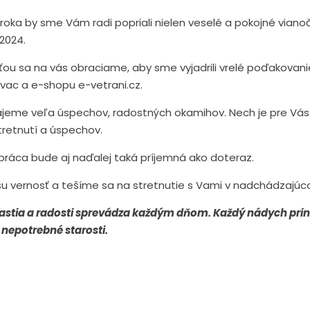
roka by sme Vám radi popriali nielen veselé a pokojné vianočn
2024.
ou sa na vás obraciame, aby sme vyjadrili vrelé poďakovanie
ivac a e-shopu e-vetrani.cz.
jeme veľa úspechov, radostných okamihov. Nech je pre Vás
stretnutí a úspechov.
práca bude aj naďalej taká príjemná ako doteraz.
 vernosť a tešíme sa na stretnutie s Vami v nadchádzajúc
astia a radosti sprevádza každým dňom. Každý nádych priná
nepotrebné starosti.