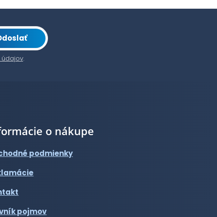
Odoslať
 údajov
.
formácie o nákupe
chodné podmienky
klamácie
ntakt
vník pojmov