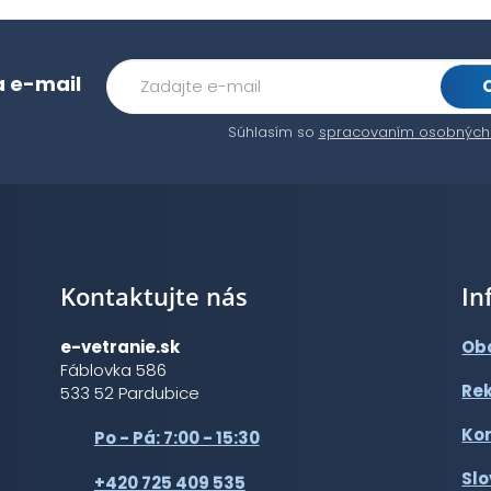
a e-mail
Súhlasím so
spracovaním osobných
Kontaktujte nás
In
e-vetranie.sk
Ob
Fáblovka 586
Re
533 52 Pardubice
Ko
Po - Pá: 7:00 - 15:30
Slo
+420 725 409 535