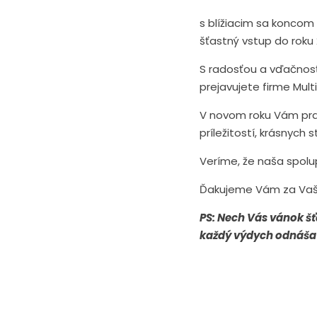
s blížiacim sa koncom 
šťastný vstup do roku 
S radosťou a vďačnosť
prejavujete firme Mult
V novom roku Vám pra
príležitostí, krásnych 
Veríme, že naša spolu
Ďakujeme Vám za Vašu
PS: Nech Vás vánok šť
každý výdych odnáša 