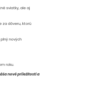
é sviatky, ale aj
 za dôveru, ktorú
 plný nových
om roku.
ša nové príležitosti a