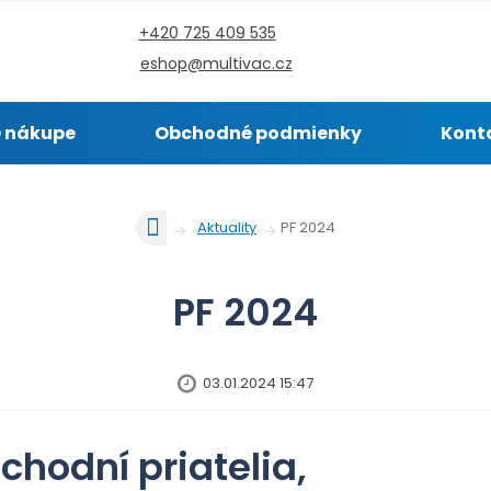
+420 725 409 535
eshop@multivac.cz
 nákupe
Obchodné podmienky
Kont
Ú
PF 2024
Aktuality
v
o
d
PF 2024
n
á
s
03.01.2024 15:47
t
r
a
chodní priatelia,
n
a